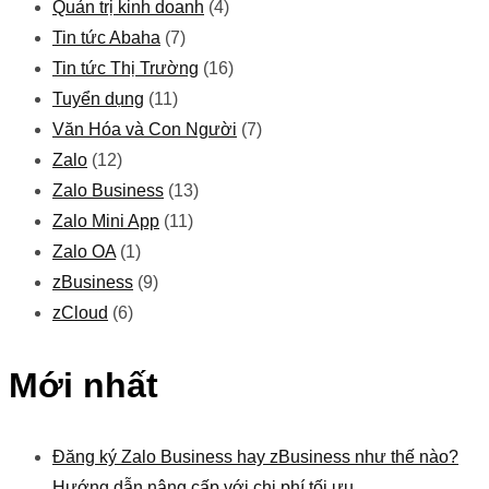
Quản trị kinh doanh
(4)
Tin tức Abaha
(7)
Tin tức Thị Trường
(16)
Tuyển dụng
(11)
Văn Hóa và Con Người
(7)
Zalo
(12)
Zalo Business
(13)
Zalo Mini App
(11)
Zalo OA
(1)
zBusiness
(9)
zCloud
(6)
Mới nhất
Đăng ký Zalo Business hay zBusiness như thế nào?
Hướng dẫn nâng cấp với chi phí tối ưu.