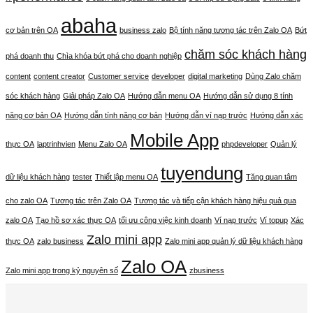
abaha
cơ bản trên OA
business zalo
Bộ tính năng tương tác trên Zalo OA
Bứt
chăm sóc khách hàng
phá doanh thu
Chìa khóa bứt phá cho doanh nghiệp
content
content creator
Customer service
developer
digital marketing
Dùng Zalo chăm
sóc khách hàng
Giải pháp Zalo OA
Hướng dẫn menu OA
Hướng dẫn sử dụng 8 tính
năng cơ bản OA
Hướng dẫn tính năng cơ bản
Hướng dẫn ví nạp trước
Hướng dẫn xác
Mobile App
thực OA
laptrinhvien
Menu Zalo OA
phpdeveloper
Quản lý
tuyendung
dữ liệu khách hàng
tester
Thiết lập menu OA
Tăng quan tâm
cho zalo OA
Tương tác trên Zalo OA
Tương tác và tiếp cận khách hàng hiệu quả qua
zalo OA
Tạo hồ sơ xác thực OA
tối ưu công việc kinh doanh
Ví nạp trước
Ví topup
Xác
Zalo mini app
thực OA
zalo business
Zalo mini app quản lý dữ liệu khách hàng
Zalo OA
Zalo mini app trong kỷ nguyên số
zbusiness