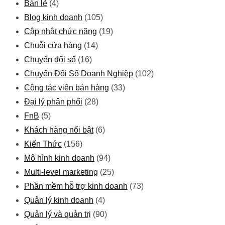
Bán lẻ
(4)
Blog kinh doanh
(105)
Cập nhật chức năng
(19)
Chuỗi cửa hàng
(14)
Chuyển đổi số
(16)
Chuyển Đổi Số Doanh Nghiệp
(102)
Cộng tác viên bán hàng
(33)
Đại lý phân phối
(28)
FnB
(5)
Khách hàng nổi bật
(6)
Kiến Thức
(156)
Mô hình kinh doanh
(94)
Multi-level marketing
(25)
Phần mềm hỗ trợ kinh doanh
(73)
Quản lý kinh doanh
(4)
Quản lý và quản trị
(90)