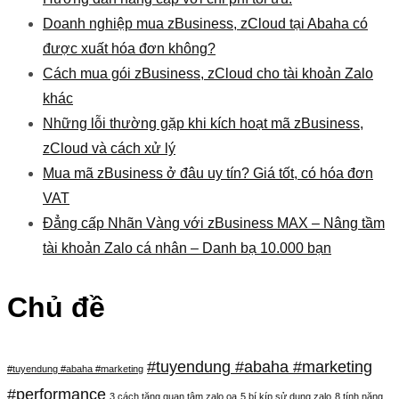
Doanh nghiệp mua zBusiness, zCloud tại Abaha có
được xuất hóa đơn không?
Cách mua gói zBusiness, zCloud cho tài khoản Zalo
khác
Những lỗi thường gặp khi kích hoạt mã zBusiness,
zCloud và cách xử lý
Mua mã zBusiness ở đâu uy tín? Giá tốt, có hóa đơn
VAT
Đẳng cấp Nhãn Vàng với zBusiness MAX – Nâng tầm
tài khoản Zalo cá nhân – Danh bạ 10.000 bạn
Chủ đề
#tuyendung #abaha #marketing
#tuyendung #abaha #marketing
#performance
3 cách tăng quan tâm zalo oa
5 bí kíp sử dụng zalo
8 tính năng